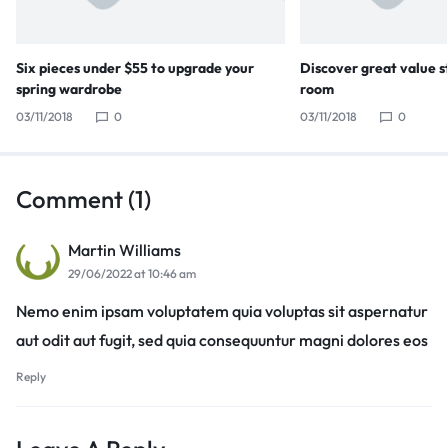
Six pieces under $55 to upgrade your
Discover great value s
spring wardrobe
room
03/11/2018
0
03/11/2018
0
Comment (1)
Martin Williams
29/06/2022 at 10:46 am
Nemo enim ipsam voluptatem quia voluptas sit aspernatur
aut odit aut fugit, sed quia consequuntur magni dolores eos
Reply